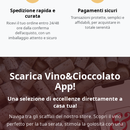
Spedizione rapida e
Pagamenti sicuri
curata
Transazioni protette, semplici e
affidabili, per acquistare in
Ricevi il tuo ordine entro 24/48
totale serenità
ore dalla conferma
dell'acquisto, con un
imballaggio attento e sicuro
Scarica Vino&Cioccolato
App!
Una selezione di eccellenze direttamente a
casa tua!
Naviga tra gli scaffali del nostro store. Scopri il vino
perfetto per la tua serata, stimola la golosità con una